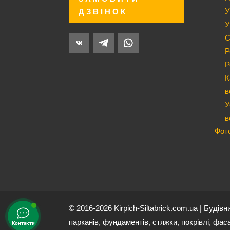
У
ДЗВІНОК
У
С
Р
Р
К
в
У
в
Фот
© 2016-2026 Kirpich-Siltabrick.com.ua | Будів
парканів, фундаментів, стяжки, покрівлі, фаса
Контакти