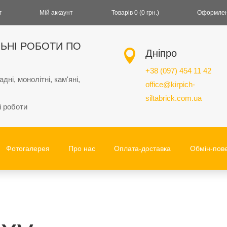
г
Мій аккаунт
Товарів 0 (0 гpн.)
Оформлен
ЬНІ РОБОТИ ПО

Дніпро
+38 (097) 454 11 42
ні, монолітні, кам'яні,
office@kirpich-
siltabrick.com.ua
і роботи
Фотогалерея
Про нас
Оплата-доставка
Обмін-пов