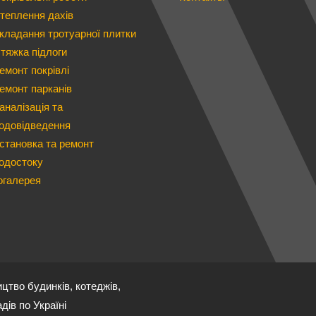
теплення дахів
кладання тротуарної плитки
тяжка підлоги
емонт покрівлі
емонт парканів
аналізація та
одовідведення
становка та ремонт
одостоку
огалерея
ництво будинків, котеджів,
дів по Україні