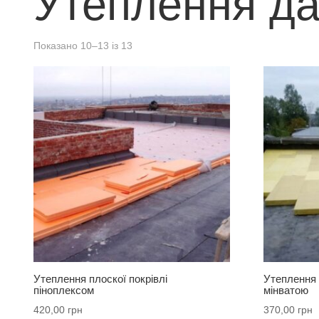
Утеплення да
Показано 10–13 із 13
Утеплення плоскої покрівлі
Утеплення 
піноплексом
мінватою
420,00
грн
370,00
грн