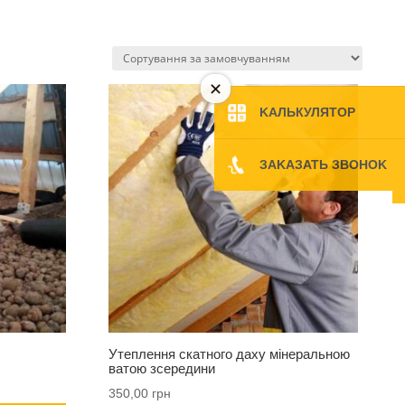
KAЛЬКУЛЯТOP
ЗAKAЗATЬ ЗBOHOK
і
Утеплення скатного даху мінеральною
ватою зсередини
350,00
грн