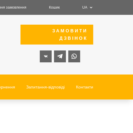
ня замовлення
Кошик
UA
ЗАМОВИТИ
ДЗВІНОК
ернення
Запитання-відповіді
Контакти