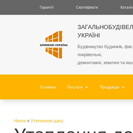
Гарантії
Сертифікати
Катало
ЗАГАЛЬНОБУДІВЕЛ
УКРАЇНІ
Будівництво будинків, фасад
покрівельні,
демонтажні, земляні та інш
Головна
Послуги
Продукція
Home
»
Утеплення даху