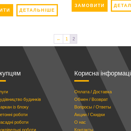
ЗАМОВИТИ
ДЕТА
ИТИ
ДЕТАЛЬНІШЕ
←
1
2
купцям
Корисна інформац
луги
Оплата / Доставка
удівництво будинків
Обмен / Возврат
аркан із блоку
Вопросы / Ответы
етонні роботи
Акции / Скидки
асадні роботи
О нас
окрівельні роботи
Контакты