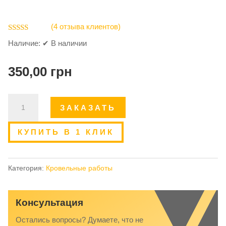
(
4
отзыва клиентов)
Рейтинг
Наличие:
✔ В наличии
5.00
из 5 на
основе
опроса
350,00
грн
пользовател
ей
Количество
ЗАКАЗАТЬ
товара
Ремонт
КУПИТЬ В 1 КЛИК
старой
крыши,
реконструкция
Категория:
Кровельные работы
кровли
Консультация
Остались вопросы? Думаете, что не