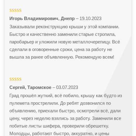
Оценка
5
из
Игорь Владимирович, Днепр
–
19.10.2023
5
Заказывали реконструкцию крыши у этой компании.
Быстро и качественно заменили старые стропила,
паробарьер и уложили новую металлочерепицу. Всё
сделали в оговоренные сроки, цена за работу не
вышла за ранее объявленную. Рекомендую всем!
Оценка
5
из
Сергей, Таромское
–
03.07.2023
5
Град прошёл жуткий, всё побило, крышу как будто из
пулемета прострелили. До ребят дозвонился по
объявлению, приехали быстро, осмотрели всё, дали
цену, через неделю взялись за работу. Заменили все
побитые листы шифера, проверили обрешетку.
Молодцы, работают быстро, аккуратно, и цены