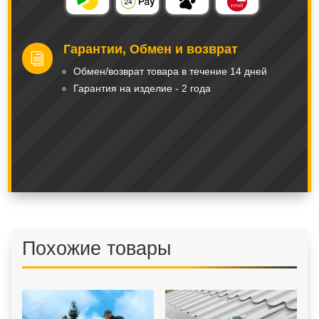
Гарантии, Обмен и возврат
i
Обмeн/вoзвpaт тoвapa в тeчeниe 14 днeй
Гарантия на изделие - 2 года
Похожие товары