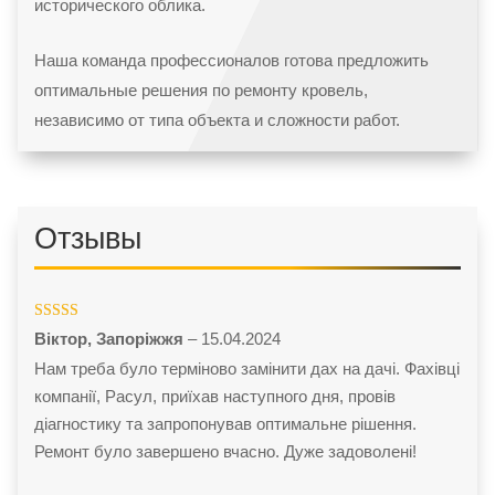
исторического облика.
Наша команда профессионалов готова предложить
оптимальные решения по ремонту кровель,
независимо от типа объекта и сложности работ.
Отзывы
Оценка
5
из
Віктор, Запоріжжя
–
15.04.2024
5
Нам треба було терміново замінити дах на дачі. Фахівці
компанії, Расул, приїхав наступного дня, провів
діагностику та запропонував оптимальне рішення.
Ремонт було завершено вчасно. Дуже задоволені!