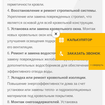
герметичности кровли.
Восстановление и ремонт стропильной системы
.
Укрепление или замена поврежденных стропил, что
является основой для всей кровельной конструкции.
Установка или замена кровельного окна
. Монтаж
новых кровельных окон или замена старых с целью
KAЛЬКУЛЯТOP
KAЛЬКУЛЯТOP
улучшения освещения подкровельного пространства и
его вентиляции.
Ремонт и замена водосточной системы
. Включает
ЗAKAЗATЬ ЗBOHOK
ЗAKAЗATЬ ЗBOHOK
замену поврежденных желобов и труб, установку
дополнительных водосборников для обеспечения
эффективного отвода воды.
Укладка или ремонт кровельной изоляции
.
Повышение энергоэффективности дома за счет
установки или замены тепло- и гидроизоляционных
материалов под кровельным покрытием.
Монтаж снегозадержателей
. Установка