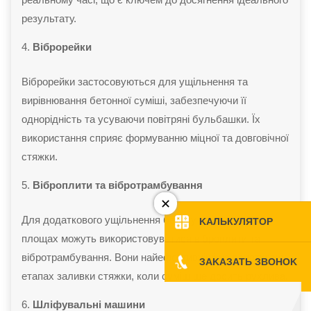
результату.
Віброрейки
Віброрейки застосовуються для ущільнення та
вирівнювання бетонної суміші, забезпечуючи її
однорідність та усуваючи повітряні бульбашки. Їх
використання сприяє формуванню міцної та довговічної
стяжки.
Віброплити та вібротрамбування
Для додаткового ущільнення бетону на великих
KAЛЬКУЛЯТOP
KAЛЬКУЛЯТOP
площах можуть використовуватися віброплити та
вібротрамбування. Вони найефективніші на початкових
ЗAKAЗATЬ ЗBOHOK
ЗAKAЗATЬ ЗBOHOK
етапах заливки стяжки, коли суміш ще досить рухлива.
Шліфувальні машини